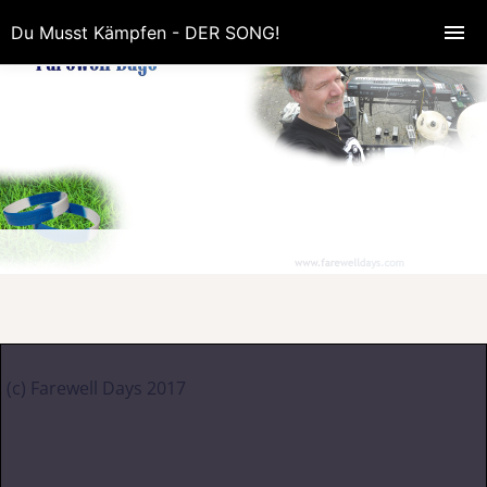
Du Musst Kämpfen - DER SONG!
(c) Farewell Days 2017